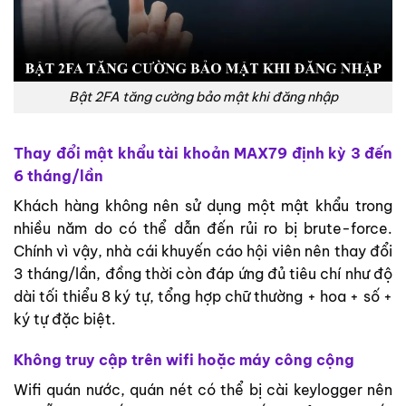
Bật 2FA tăng cường bảo mật khi đăng nhập
Thay đổi mật khẩu tài khoản MAX79 định kỳ 3 đến
6 tháng/lần
Khách hàng không nên sử dụng một mật khẩu trong
nhiều năm do có thể dẫn đến rủi ro bị brute-force.
Chính vì vậy, nhà cái khuyến cáo hội viên nên thay đổi
3 tháng/lần, đồng thời còn đáp ứng đủ tiêu chí như độ
dài tối thiểu 8 ký tự, tổng hợp chữ thường + hoa + số +
ký tự đặc biệt.
Không truy cập trên wifi hoặc máy công cộng
Wifi quán nước, quán nét có thể bị cài keylogger nên