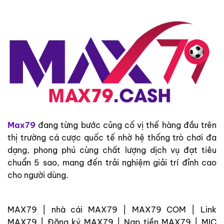
Max79
đang từng bước củng cố vị thế hàng đầu trên
thị trường cá cược quốc tế nhờ hệ thống trò chơi đa
dạng, phong phú cùng chất lượng dịch vụ đạt tiêu
chuẩn 5 sao, mang đến trải nghiệm giải trí đỉnh cao
cho người dùng.
MAX79 | nhà cái MAX79 | MAX79 COM | Link
MAX79 | Đăng ký MAX79 | Nạp tiền MAX79 | MIC