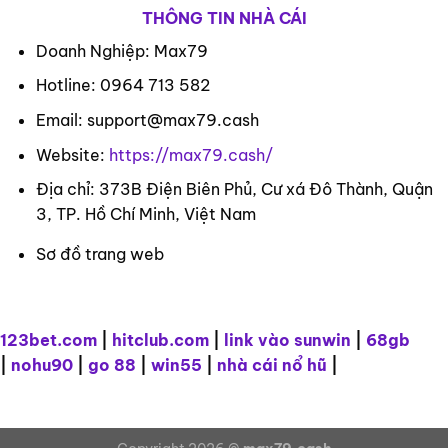
THÔNG TIN NHÀ CÁI
Doanh Nghiệp: Max79
Hotline:
0964 713 582
Email:
support@max79.cash
Website:
https://max79.cash/
Địa chỉ:
373B Điện Biên Phủ, Cư xá Đô Thành, Quận
3, TP. Hồ Chí Minh, Việt Nam
Sơ đồ trang web
123bet.com
|
hitclub.com
|
link vào sunwin
|
68gb
|
nohu90
|
go 88
|
win55
|
nhà cái nổ hũ
|