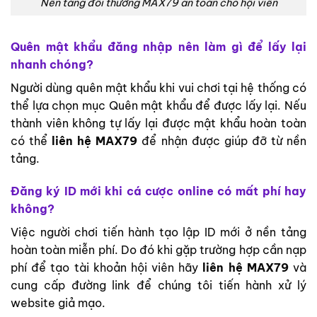
Nền tảng đổi thưởng MAX79 an toàn cho hội viên
Quên mật khẩu đăng nhập nên làm gì để lấy lại
nhanh chóng?
Người dùng quên mật khẩu khi vui chơi tại hệ thống có
thể lựa chọn mục Quên mật khẩu để được lấy lại. Nếu
thành viên không tự lấy lại được mật khẩu hoàn toàn
có thể
liên hệ MAX79
để nhận được giúp đỡ từ nền
tảng.
Đăng ký ID mới khi cá cược online có mất phí hay
không?
Việc người chơi tiến hành tạo lập ID mới ở nền tảng
hoàn toàn miễn phí. Do đó khi gặp trường hợp cần nạp
phí để tạo tài khoản hội viên hãy
liên hệ MAX79
và
cung cấp đường link để chúng tôi tiến hành xử lý
website giả mạo.