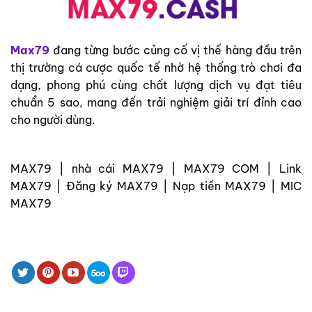
Max79
đang từng bước củng cố vị thế hàng đầu trên
thị trường cá cược quốc tế nhờ hệ thống trò chơi đa
dạng, phong phú cùng chất lượng dịch vụ đạt tiêu
chuẩn 5 sao, mang đến trải nghiệm giải trí đỉnh cao
cho người dùng.
MAX79 | nhà cái MAX79 | MAX79 COM | Link
MAX79 | Đăng ký MAX79 | Nạp tiền MAX79 | MIC
MAX79