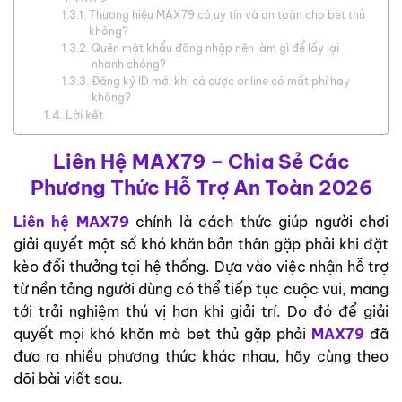
Thương hiệu MAX79 có uy tín và an toàn cho bet thủ
không?
Quên mật khẩu đăng nhập nên làm gì để lấy lại
nhanh chóng?
Đăng ký ID mới khi cá cược online có mất phí hay
không?
Lời kết
Liên Hệ MAX79 – Chia Sẻ Các
Phương Thức Hỗ Trợ An Toàn 2026
Liên hệ MAX79
chính là cách thức giúp người chơi
giải quyết một số khó khăn bản thân gặp phải khi đặt
kèo đổi thưởng tại hệ thống. Dựa vào việc nhận hỗ trợ
từ nền tảng người dùng có thể tiếp tục cuộc vui, mang
tới trải nghiệm thú vị hơn khi giải trí. Do đó để giải
quyết mọi khó khăn mà bet thủ gặp phải
MAX79
đã
đưa ra nhiều phương thức khác nhau, hãy cùng theo
dõi bài viết sau.