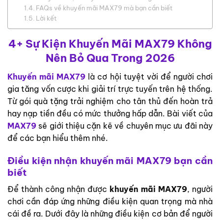
FAQs về khuyến mãi MAX79 mà bạn cần biết
Lời kết
4+ Sự Kiện Khuyến Mãi MAX79 Không
Nên Bỏ Qua Trong 2026
Khuyến mãi MAX79
là cơ hội tuyệt vời để người chơi
gia tăng vốn cược khi giải trí trực tuyến trên hệ thống.
Từ gói quà tặng trải nghiệm cho tân thủ đến hoàn trả
hay nạp tiền đều có mức thưởng hấp dẫn. Bài viết của
MAX79
sẽ giới thiệu cặn kẽ về chuyên mục ưu đãi này
để các bạn hiểu thêm nhé.
Điều kiện nhận khuyến mãi MAX79 bạn cần
biết
Để thành công nhận được
khuyến mãi MAX79
, người
chơi cần đáp ứng những điều kiện quan trọng mà nhà
cái đề ra. Dưới đây là những điều kiện cơ bản để người