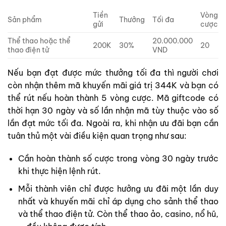
Tiền
Vòng
Sản phẩm
Thưởng
Tối đa
gửi
cược
Thể thao hoặc thể
20.000.000
200K
30%
20
thao điện tử
VND
Nếu bạn đạt được mức thưởng tối đa thì người chơi
còn nhận thêm mã khuyến mãi giá trị 344K và bạn có
thể rút nếu hoàn thành 5 vòng cược. Mã giftcode có
thời hạn 30 ngày và số lần nhận mã tùy thuộc vào số
lần đạt mức tối đa. Ngoài ra, khi nhận ưu đãi bạn cần
tuân thủ một vài điều kiện quan trọng như sau:
Cần hoàn thành số cược trong vòng 30 ngày trước
khi thực hiện lệnh rút.
Mỗi thành viên chỉ được hưởng ưu đãi một lần duy
nhất và khuyến mãi chỉ áp dụng cho sảnh thể thao
và thể thao điện tử. Còn thể thao ảo, casino, nổ hũ,