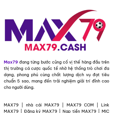
Max79
đang từng bước củng cố vị thế hàng đầu trên
thị trường cá cược quốc tế nhờ hệ thống trò chơi đa
dạng, phong phú cùng chất lượng dịch vụ đạt tiêu
chuẩn 5 sao, mang đến trải nghiệm giải trí đỉnh cao
cho người dùng.
MAX79 | nhà cái MAX79 | MAX79 COM | Link
MAX79 | Đăng ký MAX79 | Nạp tiền MAX79 | MIC