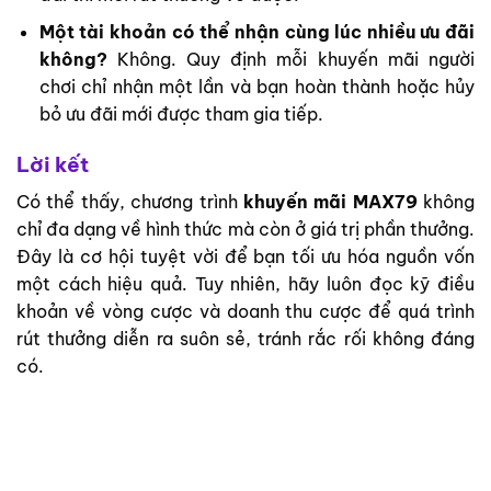
Một tài khoản có thể nhận cùng lúc nhiều ưu đãi
không?
Không. Quy định mỗi khuyến mãi người
chơi chỉ nhận một lần và bạn hoàn thành hoặc hủy
bỏ ưu đãi mới được tham gia tiếp.
Lời kết
Có thể thấy, chương trình
khuyến mãi MAX79
không
chỉ đa dạng về hình thức mà còn ở giá trị phần thưởng.
Đây là cơ hội tuyệt vời để bạn tối ưu hóa nguồn vốn
một cách hiệu quả. Tuy nhiên, hãy luôn đọc kỹ điều
khoản về vòng cược và doanh thu cược để quá trình
rút thưởng diễn ra suôn sẻ, tránh rắc rối không đáng
có.