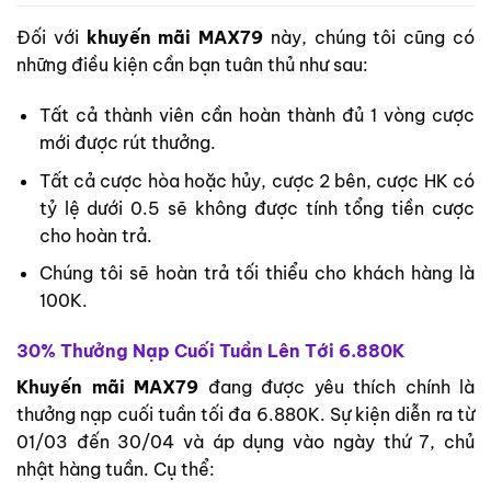
Đối với
khuyến mãi MAX79
này, chúng tôi cũng có
những điều kiện cần bạn tuân thủ như sau:
Tất cả thành viên cần hoàn thành đủ 1 vòng cược
mới được rút thưởng.
Tất cả cược hòa hoặc hủy, cược 2 bên, cược HK có
tỷ lệ dưới 0.5 sẽ không được tính tổng tiền cược
cho hoàn trả.
Chúng tôi sẽ hoàn trả tối thiểu cho khách hàng là
100K.
30% Thưởng Nạp Cuối Tuần Lên Tới 6.880K
Khuyến mãi MAX79
đang được yêu thích chính là
thưởng nạp cuối tuần tối đa 6.880K. Sự kiện diễn ra từ
01/03 đến 30/04 và áp dụng vào ngày thứ 7, chủ
nhật hàng tuần. Cụ thể: