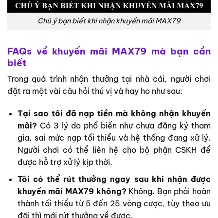
Chú ý bạn biết khi nhận khuyến mãi MAX79
FAQs về khuyến mãi MAX79 mà bạn cần
biết
Trong quá trình nhận thưởng tại nhà cái, người chơi
đặt ra một vài câu hỏi thú vị và hay ho như sau:
Tại sao tôi đã nạp tiền mà không nhận khuyến
mãi?
Có 3 lý do phổ biến như chưa đăng ký tham
gia, sai mức nạp tối thiểu và hệ thống đang xử lý.
Người chơi có thể liên hệ cho bộ phận CSKH để
được hỗ trợ xử lý kịp thời.
Tôi có thể rút thưởng ngay sau khi nhận được
khuyến mãi MAX79 không?
Không. Bạn phải hoàn
thành tối thiểu từ 5 đến 25 vòng cược, tùy theo ưu
đãi thì mới rút thưởng về được.