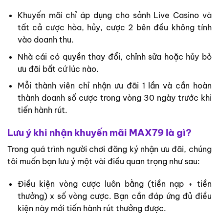
Khuyến mãi chỉ áp dụng cho sảnh Live Casino và
tất cả cược hòa, hủy, cược 2 bên đều không tính
vào doanh thu.
Nhà cái có quyền thay đổi, chỉnh sửa hoặc hủy bỏ
ưu đãi bất cứ lúc nào.
Mỗi thành viên chỉ nhận ưu đãi 1 lần và cần hoàn
thành doanh số cược trong vòng 30 ngày trước khi
tiến hành rút.
Lưu ý khi nhận khuyến mãi MAX79 là gì?
Trong quá trình người chơi đăng ký nhận ưu đãi, chúng
tôi muốn bạn lưu ý một vài điều quan trọng như sau:
Điều kiện vòng cược luôn bằng (tiền nạp + tiền
thưởng) x số vòng cược. Bạn cần đáp ứng đủ điều
kiện này mới tiến hành rút thưởng được.