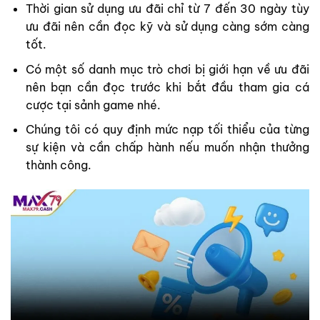
Thời gian sử dụng ưu đãi chỉ từ 7 đến 30 ngày tùy
ưu đãi nên cần đọc kỹ và sử dụng càng sớm càng
tốt.
Có một số danh mục trò chơi bị giới hạn về ưu đãi
nên bạn cần đọc trước khi bắt đầu tham gia cá
cược tại sảnh game nhé.
Chúng tôi có quy định mức nạp tối thiểu của từng
sự kiện và cần chấp hành nếu muốn nhận thưởng
thành công.