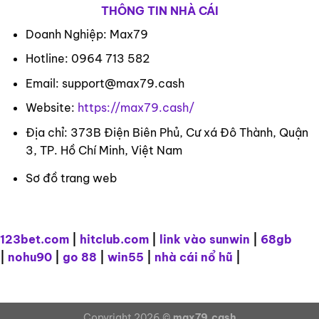
THÔNG TIN NHÀ CÁI
Doanh Nghiệp: Max79
Hotline:
0964 713 582
Email:
support@max79.cash
Website:
https://max79.cash/
Địa chỉ:
373B Điện Biên Phủ, Cư xá Đô Thành, Quận
3, TP. Hồ Chí Minh, Việt Nam
Sơ đồ trang web
123bet.com
|
hitclub.com
|
link vào sunwin
|
68gb
|
nohu90
|
go 88
|
win55
|
nhà cái nổ hũ
|
Copyright 2026 ©
max79.cash