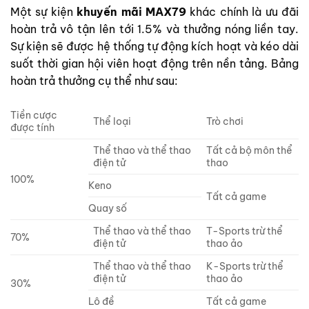
Một sự kiện
khuyến mãi MAX79
khác chính là ưu đãi
hoàn trả vô tận lên tới 1.5% và thưởng nóng liền tay.
Sự kiện sẽ được hệ thống tự động kích hoạt và kéo dài
suốt thời gian hội viên hoạt động trên nền tảng. Bảng
hoàn trả thưởng cụ thể như sau:
Tiền cược
Thể loại
Trò chơi
được tính
Thể thao và thể thao
Tất cả bộ môn thể
điện tử
thao
100%
Keno
Tất cả game
Quay số
Thể thao và thể thao
T-Sports trừ thể
70%
điện tử
thao ảo
Thể thao và thể thao
K-Sports trừ thể
điện tử
thao ảo
30%
Lô đề
Tất cả game