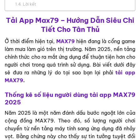
Lời kết
Tải App Max79 – Hướng Dẫn Siêu Chi
Tiết Cho Tân Thủ
Ở thời điểm hiện tại,
MAX79
hiện đang là cổng game
làm mưa làm gió trên thị trường. Năm 2025, nền tảng
chính thức cho ra mắt ứng dụng để thuận tiện hơn cho
người chơi trong quá trình sử dụng. Bài viết dưới đây
sẽ đưa ra những lý do tại sao bạn lại phải
tải app
MAX79
.
Thống kê số liệu người dùng tải app MAX79
2025
Năm 2025 là một năm đánh dấu bước ngoặt lớn của
cộng đồng MAX79. Theo đó, số lượng người chơi
chuyển từ nền tảng máy tính sang ứng dụng đã nhảy
vọt. Bằng chứng này cho thấy sự tin tưởng tuyệt đối