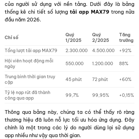
của người sử dụng với nền tảng. Dưới đây là bảng
thống kê chi tiết số lượng
tải app MAX79
trong nửa
đầu năm 2026.
Quý
Quý
Tăng
Chỉ số
1/2025
2/2025
trưởng
Tổng lượt tải app MAX79
2.300.000
4.500.000
+92%
Hội viên hoạt động mỗi
550.000
1.200.000
88%
ngày
Trung bình thời gian truy
45 phút
72 phút
+60%
cập
Tỷ lệ nạp rút đã thành
99,7%
99,95%
+0,15%
công qua app
Thông qua bảng này, chúng ta có thể thấy rõ ràng
thương hiệu đã luôn nỗ lực tối ưu hóa ứng dụng. Đây
chính là một trong các lý do người dùng lại sử dụng
app nhiều như vậy qua thời gian.