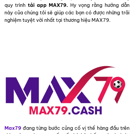
quy trình
tải app MAX79.
Hy vọng rằng hướng dẫn
này của chúng tôi sẽ giúp các bạn có được những trải
nghiệm tuyệt vời nhất tại thương hiệu MAX79.
Max79
đang từng bước củng cố vị thế hàng đầu trên