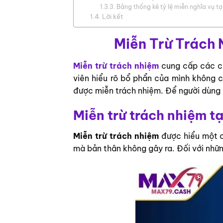
Bảng thống kê tỷ lệ miễn nghĩa vụ t
Lời kết
Miễn Trừ Trách
Miễn trừ trách nhiệm
cung cấp các ch
viên hiểu rõ bổ phẩn của mình không c
được miễn trách nhiệm. Để người dùng h
Miễn trừ trách nhiệm t
Miễn trừ trách nhiệm
được hiểu một c
mà bản thân không gây ra. Đối với những