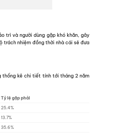
bảo trì và người dùng gặp khó khăn, gây
ộ trách nhiệm đồng thời nhà cái sẽ đưa
 thống kê chi tiết tính tới tháng 2 năm
Tỷ lệ gặp phải
25.4%
13.7%
35.6%