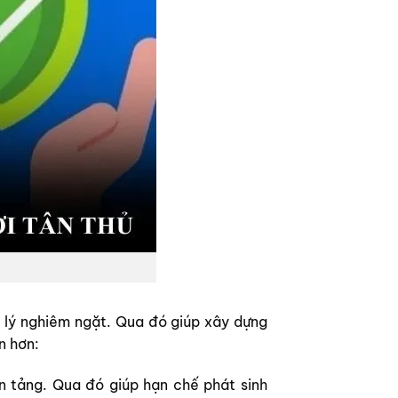
 lý nghiêm ngặt. Qua đó giúp xây dựng
n hơn:
n tảng. Qua đó giúp hạn chế phát sinh