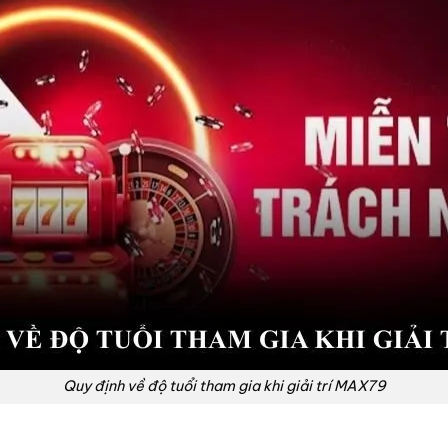
Quy định về độ tuổi tham gia khi giải trí MAX79