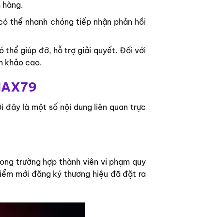
h hàng.
ó thể nhanh chóng tiếp nhận phản hồi
hể giúp đỡ, hỗ trợ giải quyết. Đối với
am khảo cao.
 MAX79
ới đây là một số nội dung liên quan trực
rong trường hợp thành viên vi phạm quy
iểm mới đăng ký thương hiệu đã đặt ra