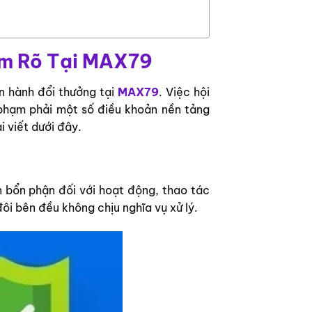
ắm Rõ Tại MAX79
n hành đổi thưởng tại
MAX79
. Việc hội
h phạm phải một số điều khoản nền tảng
 viết dưới đây.
 bổn phận đối với hoạt động, thao tác
ôi bên đều không chịu nghĩa vụ xử lý.