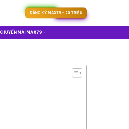
ĐĂNG KÝ MAX79 + 20 TRIỆU
KHUYẾN MÃI MAX79