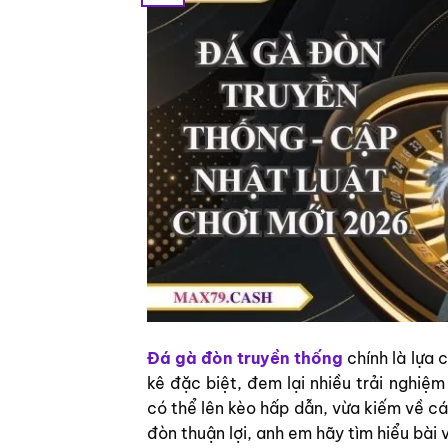
Đá gà đòn truyền thống
chính là lựa 
kê đặc biệt, đem lại nhiều trải nghiệ
có thể lên kèo hấp dẫn, vừa kiếm về c
đòn thuận lợi, anh em hãy tìm hiểu bài 