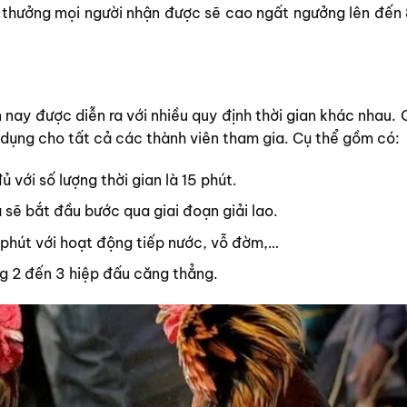
 thưởng mọi người nhận được sẽ cao ngất ngưởng lên đến 
 nay được diễn ra với nhiều quy định thời gian khác nhau.
 dụng cho tất cả các thành viên tham gia. Cụ thể gồm có:
ủ với số lượng thời gian là 15 phút.
à sẽ bắt đầu bước qua giai đoạn giải lao.
5 phút với hoạt động tiếp nước, vỗ đờm,…
g 2 đến 3 hiệp đấu căng thẳng.