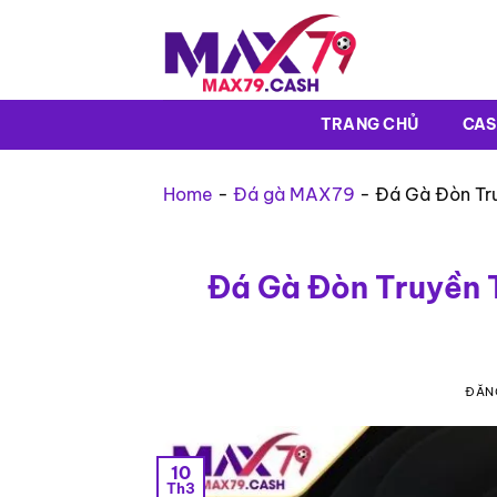
Bỏ
qua
nội
dung
TRANG CHỦ
CAS
Home
-
Đá gà MAX79
-
Đá Gà Đòn Tr
Đá Gà Đòn Truyền 
ĐĂN
10
Th3