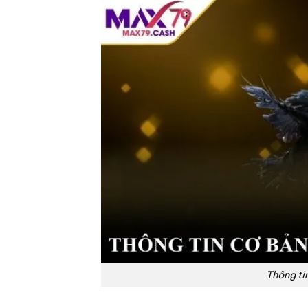
Thông ti