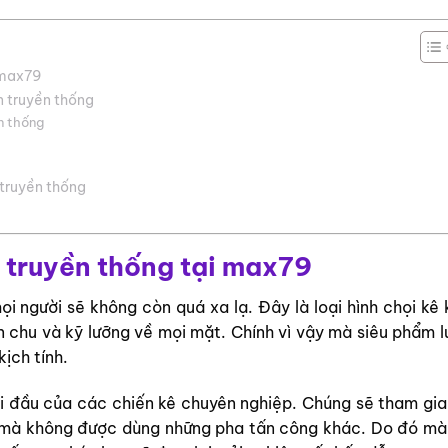
 max79
n truyền thống
n thống
truyền thống
 truyền thống tại max79
mọi người sẽ không còn quá xa lạ. Đây là loại hình chọi kê
n chu và kỹ lưỡng về mọi mặt. Chính vì vậy mà siêu phẩm l
kịch tính.
i đầu của các chiến kê chuyên nghiệp. Chúng sẽ tham gia 
mà không được dùng những pha tấn công khác. Do đó mà