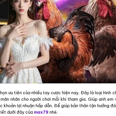
chọn ưu tiên của nhiều tay cược hiện nay. Đây là loại hình 
m mãn nhãn cho người chơi mỗi khi tham gia. Giúp anh em 
ác khoản lợi nhuận hấp dẫn. Để giúp bản thân tận hưởng đá
viết dưới đây của
max79
nhé.