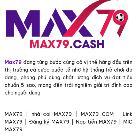
Và
Đáng
Tin
Cậy
Số
1
Max79
đang từng bước củng cố vị thế hàng đầu trên
thị trường cá cược quốc tế nhờ hệ thống trò chơi đa
dạng, phong phú cùng chất lượng dịch vụ đạt tiêu
chuẩn 5 sao, mang đến trải nghiệm giải trí đỉnh cao
cho người dùng.
MAX79 | nhà cái MAX79 | MAX79 COM | Link
MAX79 | Đăng ký MAX79 | Nạp tiền MAX79 | MIC
MAX79