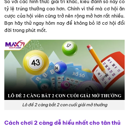
So với các hình thức giải trí khác, kiểu đánh số này có
tỷ lệ trúng thưởng cao hơn. Chính vì thế mà cơ hội ăn
cược của hội viên cũng trở nên rộng mở hơn rất nhiều.
Bạn hãy thử ngay hôm nay để không bỏ lỡ cơ hội đổi
đời trong phút mốt.
Lô đề 2 càng bắt 2 con cuối giải mở thưởng
Cách chơi 2 càng dễ hiểu nhất cho tân thủ