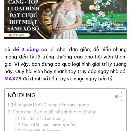
Lô đề 2 càng
có lối chơi đơn giản, dễ hiểu nhưng
mang đến tỷ lệ trúng thưởng cao cho hội viên tham
gia. Vì vậy, bạn đừng bỏ qua loại hình giải trí lý tưởng
này. Quý hội viên hãy nhanh tay truy cập ngay nhà cái
MAX79
để đánh số liền tay và nhận ngay tiền tỷ.
NỘI DUNG
Tổng quan lô đề 2 càng trên sảnh game
Cách chơi 2 càng dễ hiểu nhất cho tân thủ
Các đài xổ số chơi càng
Cách đặt cược con may mắn
Cách tính thắng thua