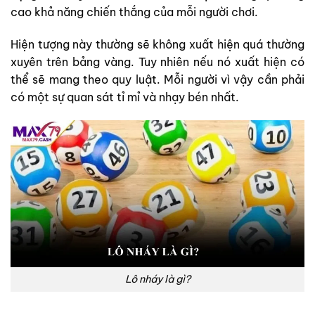
cao khả năng chiến thắng của mỗi người chơi.
Hiện tượng này thường sẽ không xuất hiện quá thường
xuyên trên bảng vàng. Tuy nhiên nếu nó xuất hiện có
thể sẽ mang theo quy luật. Mỗi người vì vậy cần phải
có một sự quan sát tỉ mỉ và nhạy bén nhất.
Lô nháy là gì?