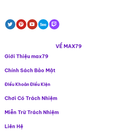
VỀ
MAX79
Giới Thiệu max79
Chính Sách Bảo Mật
Điều Khoản Điều Kiện
Chơi Có Trách Nhiệm
Miễn Trừ Trách Nhiệm
Liên Hệ