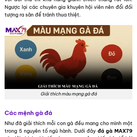
Ngược lại các chuyên gia khuyên hội viên nên đổi đối
tượng ra sân để tránh thua thiệt.
Giải thích màu mạng gà đá
Các mệnh gà đá
Như đã giải thích mỗi con gà đều mang cho mình một
trong 5 nguyên tố ngũ hành. Dưới đây
đá gà MAX79