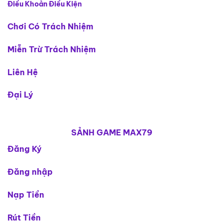
Điều Khoản Điều Kiện
Chơi Có Trách Nhiệm
Miễn Trừ Trách Nhiệm
Liên Hệ
Đại Lý
SẢNH GAME MAX79
Đăng Ký
Đăng nhập
Nạp Tiền
Rút Tiền