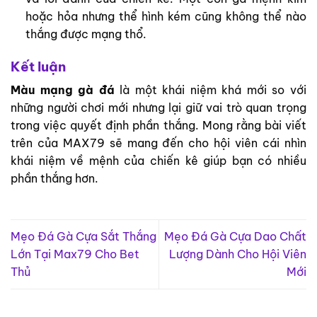
hoặc hỏa nhưng thể hình kém cũng không thể nào
thắng được mạng thổ.
Kết luận
Màu mạng gà đá
là một khái niệm khá mới so với
những người chơi mới nhưng lại giữ vai trò quan trọng
trong việc quyết định phần thắng. Mong rằng bài viết
trên của MAX79 sẽ mang đến cho hội viên cái nhìn
khái niệm về mệnh của chiến kê giúp bạn có nhiều
phần thắng hơn.
Mẹo Đá Gà Cựa Sắt Thắng
Mẹo Đá Gà Cựa Dao Chất
Lớn Tại Max79 Cho Bet
Lượng Dành Cho Hội Viên
Thủ
Mới