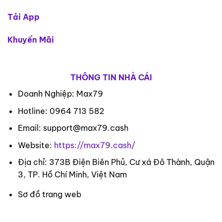
Tải App
Khuyến Mãi
THÔNG TIN NHÀ CÁI
Doanh Nghiệp: Max79
Hotline:
0964 713 582
Email:
support@max79.cash
Website:
https://max79.cash/
Địa chỉ:
373B Điện Biên Phủ, Cư xá Đô Thành, Quận
3, TP. Hồ Chí Minh, Việt Nam
Sơ đồ trang web