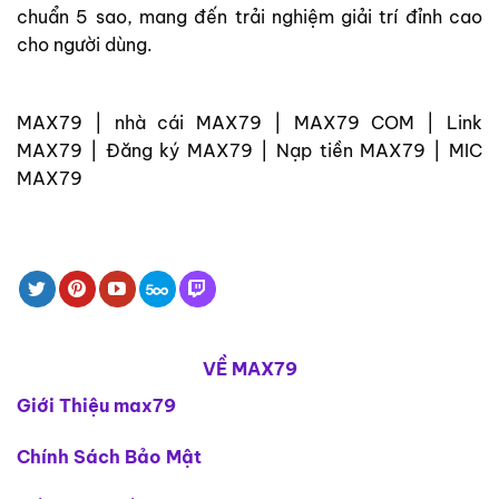
chuẩn 5 sao, mang đến trải nghiệm giải trí đỉnh cao
cho người dùng.
MAX79 | nhà cái MAX79 | MAX79 COM | Link
MAX79 | Đăng ký MAX79 | Nạp tiền MAX79 | MIC
MAX79
VỀ
MAX79
Giới Thiệu max79
Chính Sách Bảo Mật