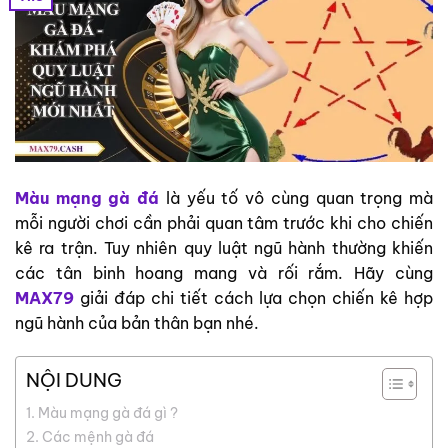
Màu mạng gà đá
là yếu tố vô cùng quan trọng mà
mỗi người chơi cần phải quan tâm trước khi cho chiến
kê ra trận. Tuy nhiên quy luật ngũ hành thường khiến
các tân binh hoang mang và rối rắm. Hãy cùng
MAX79
giải đáp chi tiết cách lựa chọn chiến kê hợp
ngũ hành của bản thân bạn nhé.
NỘI DUNG
Màu mạng gà đá gì ?
Các mệnh gà đá